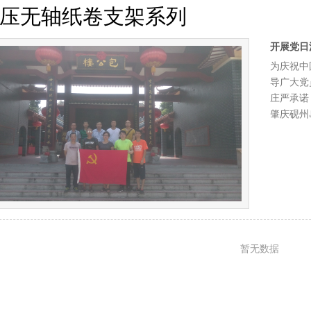
压无轴纸卷支架系列
开展党日
为庆祝中
导广大党
庄严承诺
肇庆砚州
暂无数据