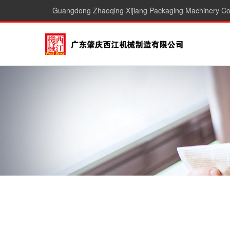
Guangdong Zhaoqing Xijiang Packaging Machinery Co.