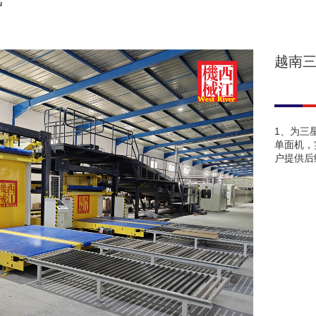
越南
1、为三
单面机，
户提供后