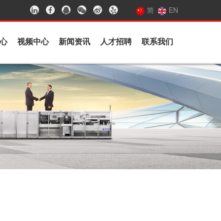
简
EN
心
视频中心
新闻资讯
人才招聘
联系我们