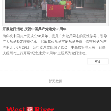
开展党日活动 庆祝中国共产党建党98周年
为庆祝中国共产党成立98周年，提升广大党员同志的党性修养，引导
广大党员坚定理想信念，提醒每位党员牢记党员身份、恪守对党的庄
严承诺，6月29日，公司党总支组织了党员、中高层管理人员，到肇
庆砚州岛进行开展“纪念建党98周年”主题系列党日活动。 ...
更多
暂无数据