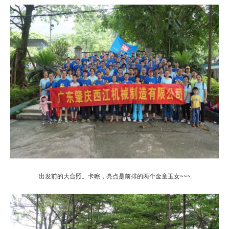
出发前的大合照。卡嚓，亮点是前排的两个金童玉女~~~