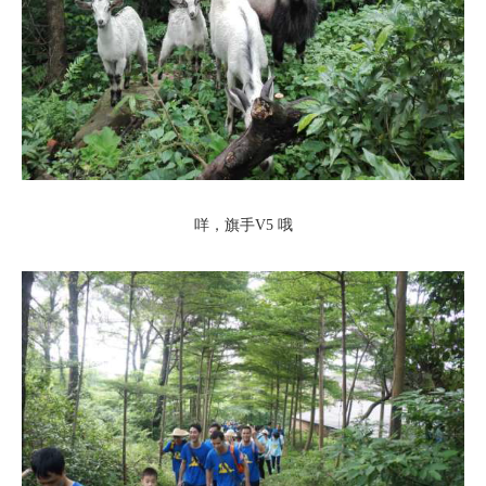
咩，旗手V5 哦