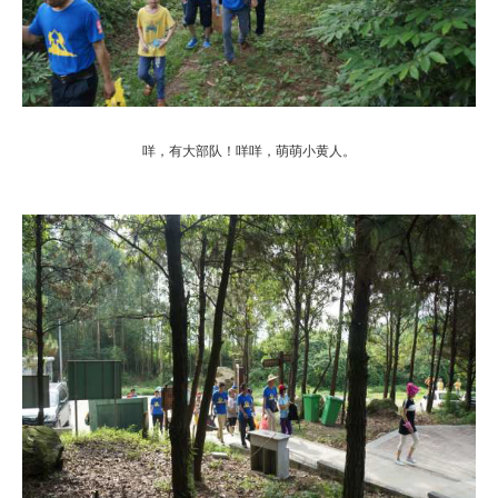
咩，有大部队！咩咩，萌萌小黄人。