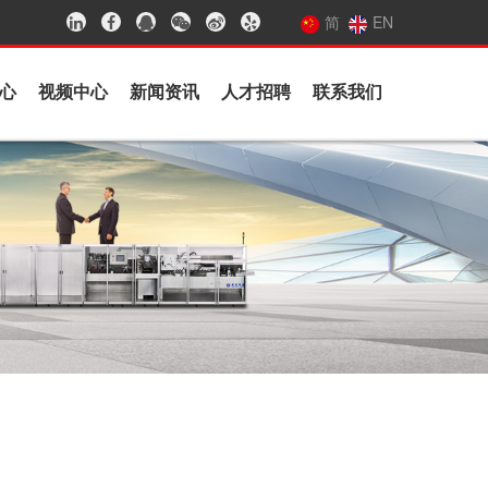
简
EN
心
视频中心
新闻资讯
人才招聘
联系我们