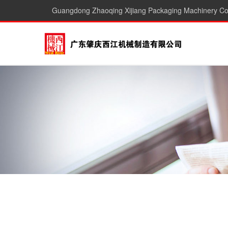
Guangdong Zhaoqing Xijiang Packaging Machinery Co.