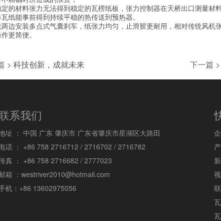
稳定的材料张力无法得到稳定的瓦楞纸板，张力控制器在天桥出口测量材
单瓦纸能事前得到持续平稳的热传送到预热器。
统两边安装多点式气囊刹车，纸张力均匀，止滑胶更耐用，相对传统风机张
操作更简便。
出口欧洲全自动五层瓦楞纸板生产线样版
越南三星电视机包装瓦楞纸板生产线样版
 >
科技创新，成就未来
下一篇 >
联系我们
地址 ：
中国 广东 肇庆市 广东省肇庆市星湖区大路田
企
电话 ：
+86 758 2716712 / 2716702 / 2716782
产
传真 ：
+86 758 2716682 / 2777023
新
邮箱 ：
westriver2010@hotmail.com
视
手机：
+86 13602975056
联
瓦
瓦