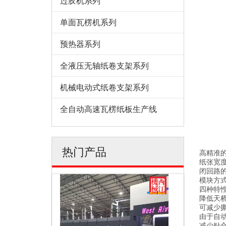
过胶机系列
单面瓦楞机系列
预热器系列
全液压无轴纸卷支架系列
机械电动式纸卷支架系列
全自动高速瓦楞纸板生产线
热门产品
高精准
纸张宽
闭回路
模块方
四种特
降低天
可减少
由于自
减少贴