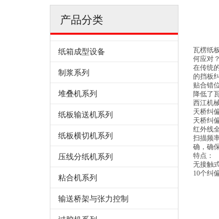
产品分类
纸箱成型设备
瓦楞纸
何应对
在传统
制浆系列
的挡板
贴合错
堆叠机系列
降低了
西江机械
天桥纠
纸板输送机系列
天桥纠
红外线
纸板横切机系列
扫描频率
确，确
压线分纸机系列
特点：
无接触
10个纠
粘合机系列
输送桥架与张力控制