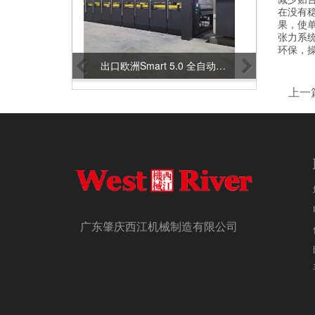
在没有
果，使
张力系
环保，
西江全新SMART 5.0多功能2+3+5全自动瓦楞纸板生产线
出口欧洲Smart 5.0 全自动五层瓦楞纸板生产线
上一篇
广东肇庆西江机械制造有限公司