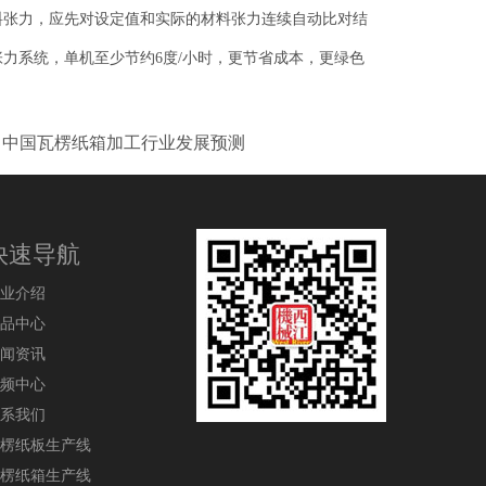
料张力，应先对设定值和实际的材料张力连续自动比对结
力系统，单机至少节约6度/小时，更节省成本，更绿色
高速智能化瓦楞纸板生产线样版
出口以色
中国瓦楞纸箱加工行业发展预测
快速导航
业介绍
品中心
闻资讯
频中心
系我们
楞纸板生产线
楞纸箱生产线