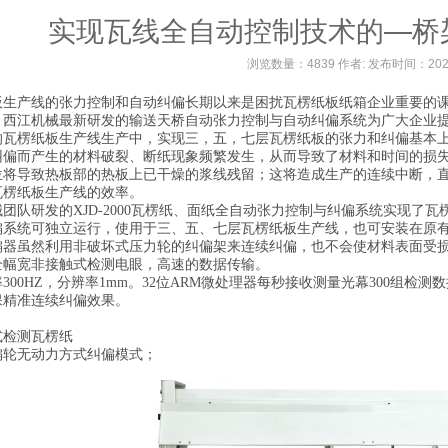
实现瓦线全自动控制技术的—桥
浏览数量：4839 作者: 发布时间：20
板生产线的张力控制和自动纠偏长期以来是困扰瓦楞纸板纸箱企业重要的
？西江机械最新研发的输送天桥自动张力控制与自动纠偏系统为广大企业
的瓦楞纸板生产线生产中，实现三，五，七层瓦楞纸板的张力和纠偏基本
纠偏而产生的材料破裂、断纸现象频繁发生，从而导致了材料和时间的损
位将导致热板部的热板上已干燥的浆线残留；这将造成生产的连续中断，
瓦楞纸板生产线的效率。
团队研发的XJD-2000瓦楞纸、面纸全自动张力控制与纠偏系统实现了
偏系统可独立运行，使用于三、五、七层瓦楞纸板生产线，也可安装在原
偏器虽然利用非破坏式压力轮的纠偏架来连续纠偏，也不会使材料表面受
全幅宽非接触式检测电眼，高速的数据传输。
300HZ，分辨率1mm。32位ARM微处理器每秒接收测量光幕300组
保精准连续纠偏效果。
式检测瓦楞纸
偏轮无动力方式纠偏模式；